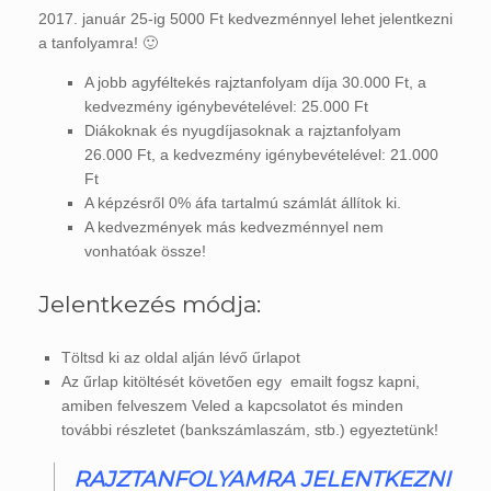
2017. január 25-ig 5000 Ft kedvezménnyel lehet jelentkezni
a tanfolyamra! 🙂
A jobb agyféltekés rajztanfolyam díja 30.000 Ft, a
kedvezmény igénybevételével: 25.000 Ft
Diákoknak és nyugdíjasoknak a rajztanfolyam
26.000 Ft, a kedvezmény igénybevételével: 21.000
Ft
A képzésről 0% áfa tartalmú számlát állítok ki.
A kedvezmények más kedvezménnyel nem
vonhatóak össze!
Jelentkezés módja:
Töltsd ki az oldal alján lévő űrlapot
Az űrlap kitöltését követően egy emailt fogsz kapni,
amiben felveszem Veled a kapcsolatot és minden
további részletet (bankszámlaszám, stb.) egyeztetünk!
RAJZTANFOLYAMRA JELENTKEZNI