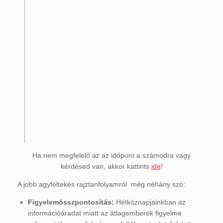
Ha nem megfelelő az az időpont a számodra vagy
kérdésed van, akkor kattints
ide
!
A jobb agyféltekés rajztanfolyamról még néhány szó:
Figyelemösszpontosítás:
Hétköznapjainkban az
információáradat miatt az átlagemberek figyelme