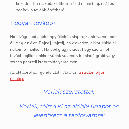
kezedet. Ha elakadsz otthon, küldd el amit rajzoltál és
segítek a továbblépésben!
Hogyan tovább?
Ha elvégezted a jobb agyféltekés alap rajztanfolyamot nem
áll meg az élet! Rajzolj, rajzolj, ha elakadsz, akkor küldd el
nekem e-mailben. Ha pedig úgy érzed, hogy szeretnél
tovább fejlődni, akkor várlak valamelyik haladó grafit vagy
színes pasztell kréta tanfolyamaimon.
Az oktatóról pár gondolatot itt találsz:
a rajztanfolyam
oktatója
Várlak szeretettel!
Kérlek, töltsd ki az alábbi űrlapot és
jelentkezz a tanfolyamra: