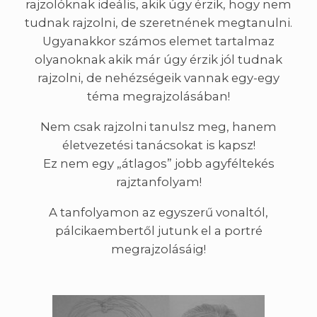
rajzolóknak ideális, akik úgy érzik, hogy nem
tudnak rajzolni, de szeretnének megtanulni.
Ugyanakkor számos elemet tartalmaz
olyanoknak akik már úgy érzik jól tudnak
rajzolni, de nehézségeik vannak egy-egy
téma megrajzolásában!
Nem csak rajzolni tanulsz meg, hanem
életvezetési tanácsokat is kapsz!
Ez nem egy „átlagos” jobb agyféltekés
rajztanfolyam!
A tanfolyamon az egyszerű vonaltól,
pálcikaembertől jutunk el a portré
megrajzolásáig!