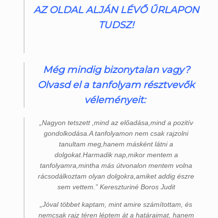
AZ OLDAL ALJÁN LÉVŐ ŰRLAPON
TUDSZ!
Még mindig bizonytalan vagy?
Olvasd el a tanfolyam résztvevők
véleményeit:
„Nagyon tetszett ,mind az előadása,mind a pozitív
gondolkodása.A tanfolyamon nem csak rajzolni
tanultam meg,hanem másként látni a
dolgokat.Harmadik nap,mikor mentem a
tanfolyamra,mintha más útvonalon mentem volna
rácsodálkoztam olyan dolgokra,amiket addig észre
sem vettem.” Kereszturiné Boros Judit
„Jóval többet kaptam, mint amire számítottam, és
nemcsak rajz téren léptem át a határaimat, hanem