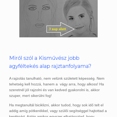
Miről szól a Kisművész jobb
agyféltekés alap rajztanfolyama?
A rajzolás tanulható, nem velünk született képesség. Nem
tehetség kell hozzá, hanem a vágy arra, hogy alkoss! Ha
szeretnél jól rajzolni és van kedved gyakorolni is, akkor
szuper, mert sikerülni fog!
Ha megtanultál biciklizni, akkor tudod, hogy sok idő telt el
addig amíg pótkerékkel, vagy szülői segítséggel hajtottad a
kerékpárt. Aztán amikor egyszer elhatároztad, hogy