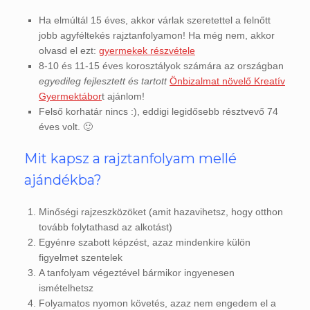
Ha elmúltál 15 éves, akkor várlak szeretettel a felnőtt
jobb agyféltekés rajztanfolyamon! Ha még nem, akkor
olvasd el ezt:
gyermekek részvétele
8-10 és 11-15 éves korosztályok számára az országban
egyedileg fejlesztett és tartott
Önbizalmat növelő Kreatív
Gyermektábor
t ajánlom!
Felső korhatár nincs :), eddigi legidősebb résztvevő 74
éves volt. 🙂
Mit kapsz a rajztanfolyam mellé
ajándékba?
Minőségi rajzeszközöket (amit hazavihetsz, hogy otthon
tovább folytathasd az alkotást)
Egyénre szabott képzést, azaz mindenkire külön
figyelmet szentelek
A tanfolyam végeztével bármikor ingyenesen
ismételhetsz
Folyamatos nyomon követés, azaz nem engedem el a