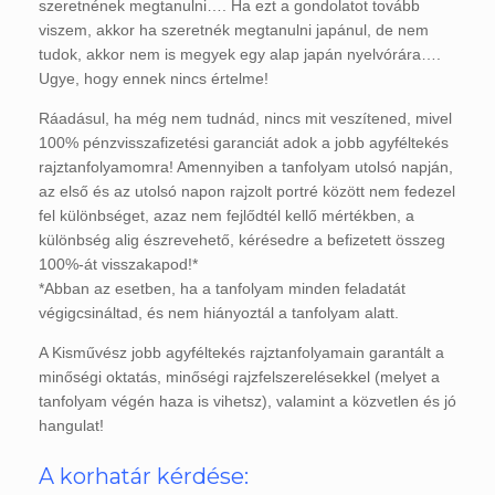
szeretnének megtanulni…. Ha ezt a gondolatot tovább
viszem, akkor ha szeretnék megtanulni japánul, de nem
tudok, akkor nem is megyek egy alap japán nyelvórára….
Ugye, hogy ennek nincs értelme!
Ráadásul, ha még nem tudnád, nincs mit veszítened, mivel
100% pénzvisszafizetési garanciát adok a jobb agyféltekés
rajztanfolyamomra! Amennyiben a tanfolyam utolsó napján,
az első és az utolsó napon rajzolt portré között nem fedezel
fel különbséget, azaz nem fejlődtél kellő mértékben, a
különbség alig észrevehető, kérésedre a befizetett összeg
100%-át visszakapod!*
*Abban az esetben, ha a tanfolyam minden feladatát
végigcsináltad, és nem hiányoztál a tanfolyam alatt.
A Kisművész jobb agyféltekés rajztanfolyamain garantált a
minőségi oktatás, minőségi rajzfelszerelésekkel (melyet a
tanfolyam végén haza is vihetsz), valamint a közvetlen és jó
hangulat!
A korhatár kérdése: