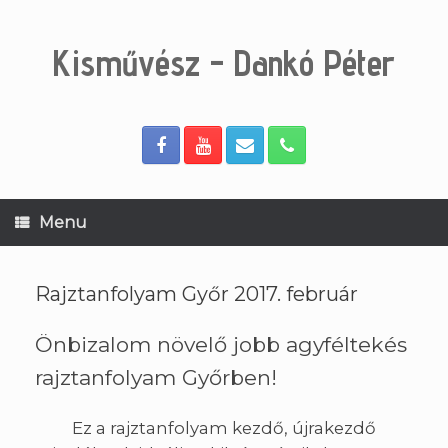
Skip
to
content
Kisművész - Dankó Péter
Menu
Rajztanfolyam Győr 2017. február
Önbizalom növelő jobb agyféltekés
rajztanfolyam Győrben!
Ez a rajztanfolyam kezdő, újrakezdő