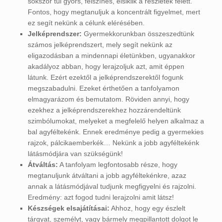
sokszor túl gyors, felszínes, elsiklik a részletek felett.
Fontos, hogy megtanuljuk a koncentrált figyelmet, mert
ez segít nekünk a célunk elérésében.
Jelképrendszer:
Gyermekkorunkban összeszedtünk
számos jelképrendszert, mely segít nekünk az
eligazodásban a mindennapi életünkben, ugyanakkor
akadályoz abban, hogy lerajzoljuk azt, amit éppen
látunk. Ezért ezektől a jelképrendszerektől fogunk
megszabadulni. Ezeket érthetően a tanfolyamon
elmagyarázom és bemutatom. Röviden annyi, hogy
ezekhez a jelképrendszerekhez hozzárendeltünk
szimbólumokat, melyeket a megfelelő helyen alkalmaz a
bal agyféltekénk. Ennek eredménye pedig a gyermekies
rajzok, pálcikaemberkék… Nekünk a jobb agyféltekénk
látásmódjára van szükségünk!
Átváltás:
A tanfolyam legfontosabb része, hogy
megtanuljunk átváltani a jobb agyféltekénkre, azaz
annak a látásmódjával tudjunk megfigyelni és rajzolni.
Eredmény: azt fogod tudni lerajzolni amit látsz!
Készségek elsajátításai:
Ahhoz, hogy egy észlelt
tárgyat, személyt, vagy bármely megpillantott dolgot le