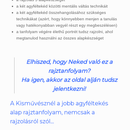
a két agyféltekéd közötti mentális váltás technikáit
a két agyféltekéd összehangolásához szükséges
technikákat (azért, hogy könnyebben menjen a tanulás
vagy hatékonyabban vegyél részt egy megbeszélésen)
a tanfolyam végére élethű portrét tudsz rajzolni, ahol
megtanulod használni az összes alapkészséget
Elhiszed, hogy Neked való ez a
rajztanfolyam?
Ha igen, akkor az oldal alján tudsz
jelentkezni!
A Kisművésznél a jobb agyféltekés
alap rajztanfolyam, nemcsak a
rajzolásról szól…