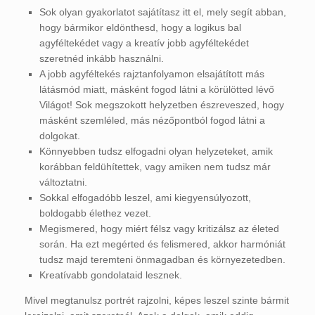
Sok olyan gyakorlatot sajátítasz itt el, mely segít abban,
hogy bármikor eldönthesd, hogy a logikus bal
agyféltekédet vagy a kreatív jobb agyféltekédet
szeretnéd inkább használni.
A jobb agyféltekés rajztanfolyamon elsajátított más
látásmód miatt, másként fogod látni a körülötted lévő
Világot! Sok megszokott helyzetben észreveszed, hogy
másként szemléled, más nézőpontból fogod látni a
dolgokat.
Könnyebben tudsz elfogadni olyan helyzeteket, amik
korábban feldühítettek, vagy amiken nem tudsz már
változtatni.
Sokkal elfogadóbb leszel, ami kiegyensúlyozott,
boldogabb élethez vezet.
Megismered, hogy miért félsz vagy kritizálsz az életed
során. Ha ezt megérted és felismered, akkor harmóniát
tudsz majd teremteni önmagadban és környezetedben.
Kreatívabb gondolataid lesznek.
Mivel megtanulsz portrét rajzolni, képes leszel szinte bármit