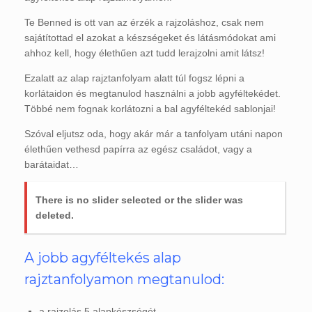
Te Benned is ott van az érzék a rajzoláshoz, csak nem
sajátítottad el azokat a készségeket és látásmódokat ami
ahhoz kell, hogy élethűen azt tudd lerajzolni amit látsz!
Ezalatt az alap rajztanfolyam alatt túl fogsz lépni a
korlátaidon és megtanulod használni a jobb agyféltekédet.
Többé nem fognak korlátozni a bal agyféltekéd sablonjai!
Szóval eljutsz oda, hogy akár már a tanfolyam utáni napon
élethűen vethesd papírra az egész családot, vagy a
barátaidat…
There is no slider selected or the slider was
deleted.
A jobb agyféltekés alap
rajztanfolyamon megtanulod:
a rajzolás 5 alapkészségét