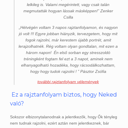
lelkileg is. Valami megérintett, vagy csak talán
megmutatták hogyan lássak másképpen!” Zenker
Csilla
„Hétvégén voltam 3 napos rajztanfolyamon, és nagyon
jó volt !!! Egyre jobban hiányzik, tervezgetem, hogy mit
fogok rajzolni, már kerestem újabb portrét, amit
lerajzolhatnék. Rég voltam olyan gondtalan, mit ezen a
három napon! Én első sorban egy stresszoldó
tréningként fogtam fel ezt a 3 napot, aminek nem
elhanyagolható hozadéka, hogy rácsodálkozhattam,
hogy hogy tudok rajzolni ! ” Pásztor Zsófia
további rajztanfolyam vélemények
Ez a rajztanfolyam biztos, hogy Neked
való?
Sokszor elbizonytalanodnak a jelentkezők, hogy Ők tényleg
nem tudnak rajzolni, ezért aztán nem jelentkeznek, bár