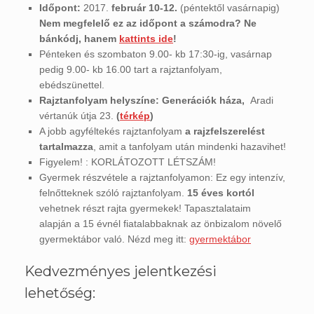
Időpont:
2017.
február 10-12.
(péntektől vasárnapig)
Nem megfelelő ez az időpont a számodra? Ne
bánkódj, hanem
kattints ide
!
Pénteken és szombaton 9.00- kb 17:30-ig, vasárnap
pedig 9.00- kb 16.00 tart a rajztanfolyam,
ebédszünettel.
Rajztanfolyam helyszíne:
Generációk háza,
Aradi
vértanúk útja 23.
(
térkép
)
A jobb agyféltekés rajztanfolyam
a rajzfelszerelést
tartalmazza
, amit a tanfolyam után mindenki hazavihet!
Figyelem! : KORLÁTOZOTT LÉTSZÁM!
Gyermek részvétele a rajztanfolyamon: Ez egy intenzív,
felnőtteknek szóló rajztanfolyam.
15 éves kortól
vehetnek részt rajta gyermekek! Tapasztalataim
alapján a 15 évnél fiatalabbaknak az önbizalom növelő
gyermektábor való. Nézd meg itt:
gyermektábor
Kedvezményes jelentkezési
lehetőség: