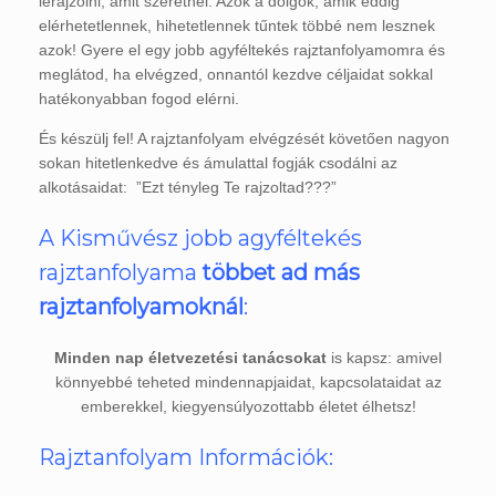
lerajzolni, amit szeretnél. Azok a dolgok, amik eddig
elérhetetlennek, hihetetlennek tűntek többé nem lesznek
azok! Gyere el egy jobb agyféltekés rajztanfolyamomra és
meglátod, ha elvégzed, onnantól kezdve céljaidat sokkal
hatékonyabban fogod elérni.
És készülj fel! A rajztanfolyam elvégzését követően nagyon
sokan hitetlenkedve és ámulattal fogják csodálni az
alkotásaidat: ”Ezt tényleg Te rajzoltad???”
A Kisművész jobb agyféltekés
rajztanfolyama
többet ad más
rajztanfolyamoknál
:
Minden nap életvezetési tanácsokat
is kapsz: amivel
könnyebbé teheted mindennapjaidat, kapcsolataidat az
emberekkel, kiegyensúlyozottabb életet élhetsz!
Rajztanfolyam Információk: