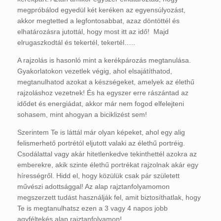
megpróbálod egyedül két keréken az egyensúlyozást,
akkor megtetted a legfontosabbat, azaz döntöttél és
elhatározásra jutottál, hogy most itt az idő! Majd
elrugaszkodtál és tekertél, tekertél…..
A rajzolás is hasonló mint a kerékpározás megtanulása.
Gyakorlatokon vezetlek végig, ahol elsajátíthatod,
megtanulhatod azokat a készségeket, amelyek az élethű
rajzoláshoz vezetnek! És ha egyszer erre rászántad az
idődet és energiádat, akkor már nem fogod elfelejteni
sohasem, mint ahogyan a biciklizést sem!
Szerintem Te is láttál már olyan képeket, ahol egy alig
felismerhető portrétól eljutott valaki az élethű portréig.
Csodálattal vagy akár hitetlenkedve tekinthettél azokra az
emberekre, akik szinte élethű portrékat rajzolnak akár egy
hírességről. Hidd el, hogy közülük csak pár született
művészi adottsággal! Az alap rajztanfolyamomon
megszerzett tudást használják fel, amit biztosíthatlak, hogy
Te is megtanulhatsz ezen a 3 vagy 4 napos jobb
agyféltekés alap rajztanfolyamon!