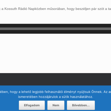
ék a Kossuth Rádió Napközben műsorában, hogy beszéljen pár szót a ta
© 2012-2024, Kisművész - Dankó Péter
ben, hogy a lehető legjobb felhasználói élményt nyújtsuk Önnek. Az a
ismeretében hozzájárulok a sütik használatához.
A
SiteOrigin
Theme
Elfogadom
Nem
Bővebben...