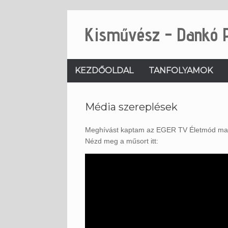
Skip
to
Kisművész - Dankó 
content
KEZDŐOLDAL
TANFOLYAMOK
Média szereplések
Meghívást kaptam az EGER TV Életmód ma
Nézd meg a műsort itt: