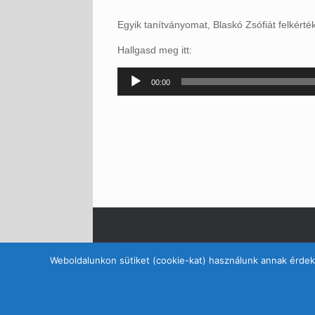
Egyik tanítványomat, Blaskó Zsófiát felkért
Hallgasd meg itt:
Audió
00:00
lejátszó
Weboldalunkon sütiket (cookie-kat) használunk annak érdeké