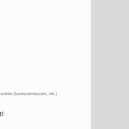
észletet (bankszámlaszám, stb.)
t!