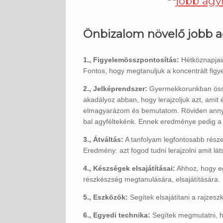
Önbizalom növelő jobb ag
1., Figyelemösszpontosítás:
Hétköznapjaink
Fontos, hogy megtanuljuk a koncentrált figy
2., Jelképrendszer:
Gyermekkorunkban össz
akadályoz abban, hogy lerajzoljuk azt, amit
elmagyarázom és bemutatom. Röviden annyi,
bal agyféltekénk. Ennek eredménye pedig a
3., Átváltás:
A tanfolyam legfontosabb része,
Eredmény: azt fogod tudni lerajzolni amit lát
4., Készségek elsajátításai:
Ahhoz, hogy egy
részkészség megtanulására, elsajátítására.
5., Eszközök:
Segítek elsajátítani a rajzesz
6., Egyedi technika:
Segítek megmutatni, hog