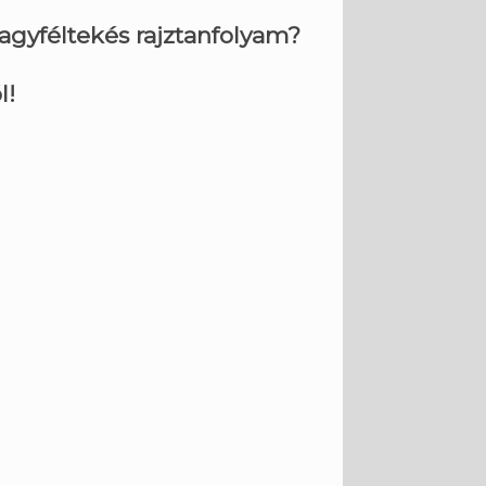
agyféltekés rajztanfolyam?
l!