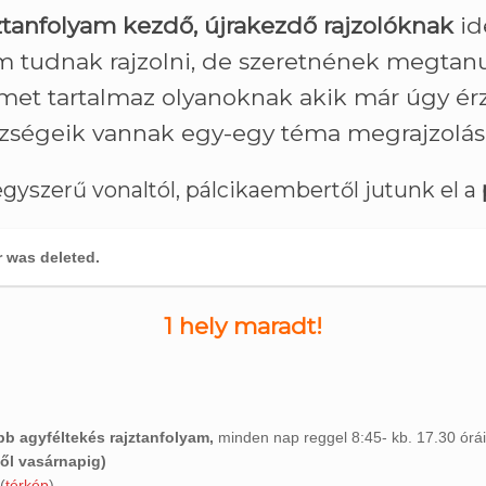
ztanfolyam
kezdő, újrakezdő rajzolóknak
ide
 tudnak rajzolni, de szeretnének megtanu
t tartalmaz olyanoknak akik már úgy érzik
zségeik vannak egy-egy téma megrajzolás
egyszerű vonaltól, pálcikaembertől jutunk el a
r was deleted.
1 hely maradt!
bb agyféltekés rajztanfolyam,
minden nap reggel 8:45- kb. 17.30 órái
ől vasárnapig)
 (
térkép
)