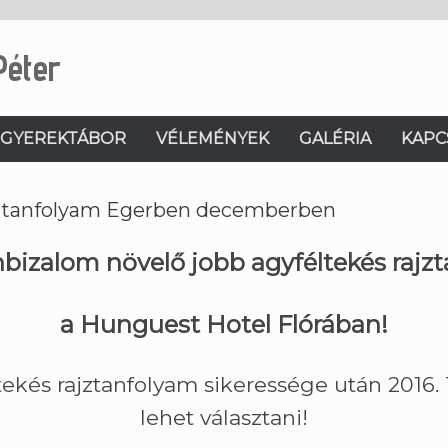
Péter
GYEREKTÁBOR
VÉLEMÉNYEK
GALÉRIA
KAPC
ajztanfolyam Egerben decemberben
nbizalom növelő jobb agyféltekés raj
a Hunguest Hotel Flórában!
ltekés rajztanfolyam sikeressége után 2016.
lehet választani!