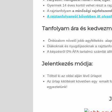
Gyermek 14 éves kortól vehet részt a ra
A rajztanfolyam
a minőségi rajzfelszere
A rajztanfolyamról bővebben itt olvash
Tanfolyam ára és kedvezm
Önbizalom növelő jobb agyféltekés alap 
Diákoknak és nyugdíjasoknak a rajztanf
A képzésről 0% ÁFA tartalmú számlát állít
Jelentkezés módja:
Töltsd ki az oldal alján lévő űrlapot
Az űrlap kitöltését követően egy emailt 
egyeztetünk!
J