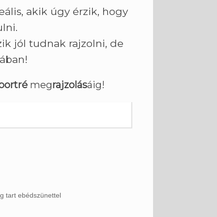
ális, akik úgy érzik, hogy
lni.
 jól tudnak rajzolni, de
ában!
portré
meg
rajzolás
áig!
g tart ebédszünettel