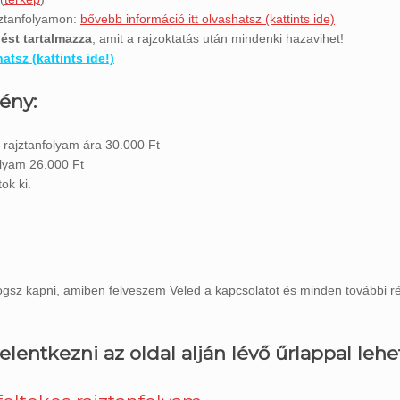
jztanfolyamon:
bővebb információ itt olvashatsz (kattints ide)
lést tartalmazza
, amit a rajzoktatás után mindenki hazavihet!
atsz (kattints ide!)
ény:
rajztanfolyam ára 30.000 Ft
olyam 26.000 Ft
ok ki.
fogsz kapni, amiben felveszem Veled a kapcsolatot és minden további r
elentkezni az oldal alján lévő űrlappal lehe