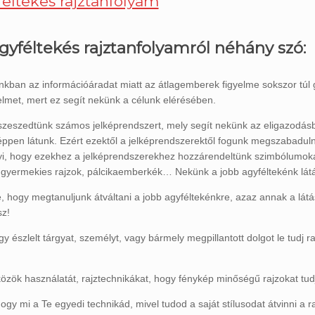
yféltekés rajztanfolyamról néhány szó:
ban az információáradat miatt az átlagemberek figyelme sokszor túl gyor
elmet, mert ez segít nekünk a célunk elérésében.
eszedtünk számos jelképrendszert, mely segít nekünk az eligazodás
 éppen látunk. Ezért ezektől a jelképrendszerektől fogunk megszabadul
 hogy ezekhez a jelképrendszerekhez hozzárendeltünk szimbólumokat
 gyermekies rajzok, pálcikaemberkék… Nekünk a jobb agyféltekénk lá
 hogy megtanuljunk átváltani a jobb agyféltekénkre, azaz annak a látás
sz!
 észlelt tárgyat, személyt, vagy bármely megpillantott dolgot le tudj r
közök használatát, rajztechnikákat, hogy fénykép minőségű rajzokat tudj
y mi a Te egyedi technikád, mivel tudod a saját stílusodat átvinni a ra