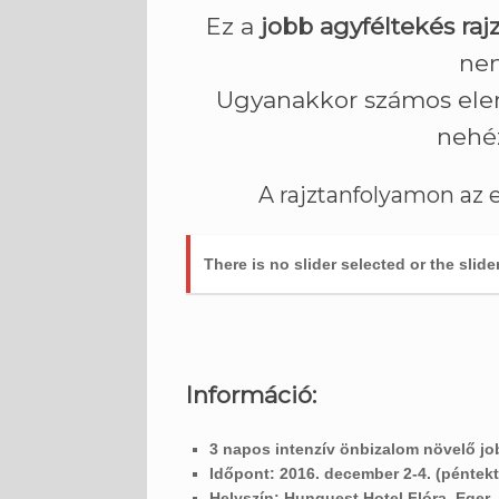
Ez a
jobb agyféltekés raj
nem
Ugyanakkor számos eleme
nehé
A rajztanfolyamon az 
There is no slider selected or the slide
Információ:
3 napos intenzív önbizalom növelő jo
Időpont:
2016. december 2-4. (péntekt
Helyszín: Hunguest Hotel Flóra, Eger
.