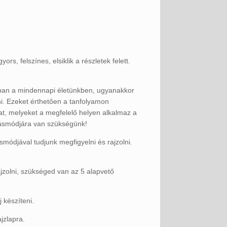
s, felszínes, elsiklik a részletek felett.
ban a mindennapi életünkben, ugyanakkor
ni. Ezeket érthetően a tanfolyamon
, melyeket a megfelelő helyen alkalmaz a
tásmódjára van szükségünk!
módjával tudjunk megfigyelni és rajzolni.
ajzolni, szükséged van az 5 alapvető
 készíteni.
jzlapra.