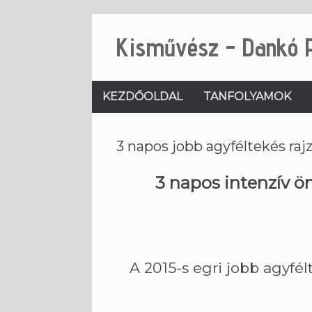
Skip
to
Kisművész - Dankó 
content
KEZDŐOLDAL
TANFOLYAMOK
3 napos jobb agyféltekés r
3 napos intenzív ö
A 2015-s egri jobb agyfé