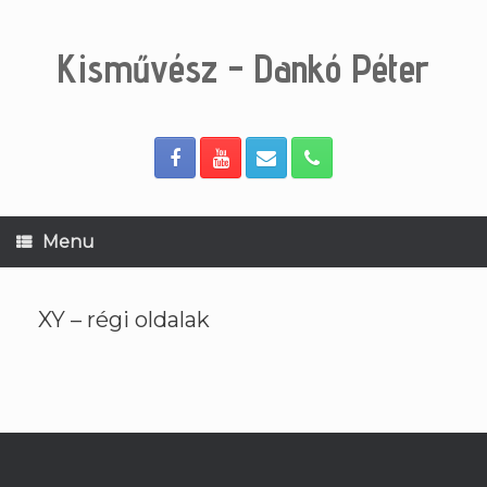
Skip
to
content
Kisművész - Dankó Péter
Menu
XY – régi oldalak