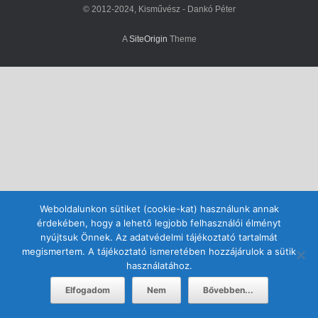
© 2012-2024, Kisművész - Dankó Péter
A
SiteOrigin
Theme
Weboldalunkon sütiket (cookie-kat) használunk annak
érdekében, hogy a lehető legjobb felhasználói élményt
nyújtsuk Önnek. Az adatvédelmi tájékoztató tartalmát
megismertem. A tájékoztató ismeretében hozzájárulok a sütik
használatához.
Elfogadom
Nem
Bővebben...