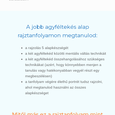
A jobb agyféltekés alap
rajztanfolyamon megtanulod:
a rajzolás 5 alapkészségét
a két agyféltekéd közötti mentális váltás technikáit
a két agyféltekéd összehangolásához szükséges
technikákat (azért, hogy könnyebben menjen a
tanulás vagy hatékonyabban vegyél részt egy
megbeszélésen)
a tanfolyam végére élethű portrét tudsz rajzolni,
ahol megtanulod használni az összes
alapkészséget
Mitől más ez a rajztanfolyam mint