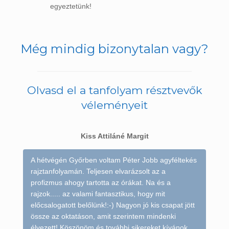
egyeztetünk!
Még mindig bizonytalan vagy?
Olvasd el a tanfolyam résztvevők
véleményeit
Kiss Attiláné Margit
A hétvégén Győrben voltam Péter Jobb agyféltekés
rajztanfolyamán. Teljesen elvarázsolt az a
profizmus ahogy tartotta az órákat. Na és a
rajzok..... az valami fantasztikus, hogy mit
előcsalogatott belőlünk!:-) Nagyon jó kis csapat jött
össze az oktatáson, amit szerintem mindenki
élvezett! Köszönöm és további sikereket kívánok,