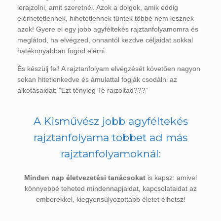
lerajzolni, amit szeretnél. Azok a dolgok, amik eddig
elérhetetlennek, hihetetlennek tűntek többé nem lesznek
azok! Gyere el egy jobb agyféltekés rajztanfolyamomra és
meglátod, ha elvégzed, onnantól kezdve céljaidat sokkal
hatékonyabban fogod elérni.
És készülj fel! A rajztanfolyam elvégzését követően nagyon
sokan hitetlenkedve és ámulattal fogják csodálni az
alkotásaidat: ”Ezt tényleg Te rajzoltad???”
A Kisművész jobb agyféltekés
rajztanfolyama többet ad más
rajztanfolyamoknál:
Minden nap életvezetési tanácsokat
is kapsz: amivel
könnyebbé teheted mindennapjaidat, kapcsolataidat az
emberekkel, kiegyensúlyozottabb életet élhetsz!