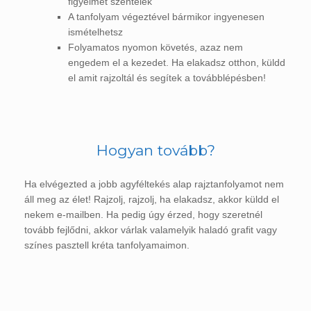
figyelmet szentelek
A tanfolyam végeztével bármikor ingyenesen
ismételhetsz
Folyamatos nyomon követés, azaz nem
engedem el a kezedet. Ha elakadsz otthon, küldd
el amit rajzoltál és segítek a továbblépésben!
Hogyan tovább?
Ha elvégezted a jobb agyféltekés alap rajztanfolyamot nem
áll meg az élet! Rajzolj, rajzolj, ha elakadsz, akkor küldd el
nekem e-mailben. Ha pedig úgy érzed, hogy szeretnél
tovább fejlődni, akkor várlak valamelyik haladó grafit vagy
színes pasztell kréta tanfolyamaimon.