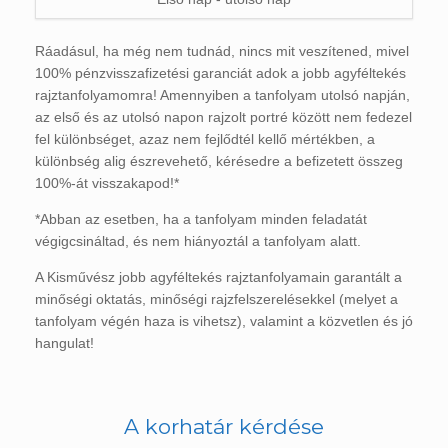
Ráadásul, ha még nem tudnád, nincs mit veszítened, mivel
100% pénzvisszafizetési garanciát adok a jobb agyféltekés
rajztanfolyamomra! Amennyiben a tanfolyam utolsó napján,
az első és az utolsó napon rajzolt portré között nem fedezel
fel különbséget, azaz nem fejlődtél kellő mértékben, a
különbség alig észrevehető, kérésedre a befizetett összeg
100%-át visszakapod!*
*Abban az esetben, ha a tanfolyam minden feladatát
végigcsináltad, és nem hiányoztál a tanfolyam alatt.
A Kisművész jobb agyféltekés rajztanfolyamain garantált a
minőségi oktatás, minőségi rajzfelszerelésekkel (melyet a
tanfolyam végén haza is vihetsz), valamint a közvetlen és jó
hangulat!
A korhatár kérdése