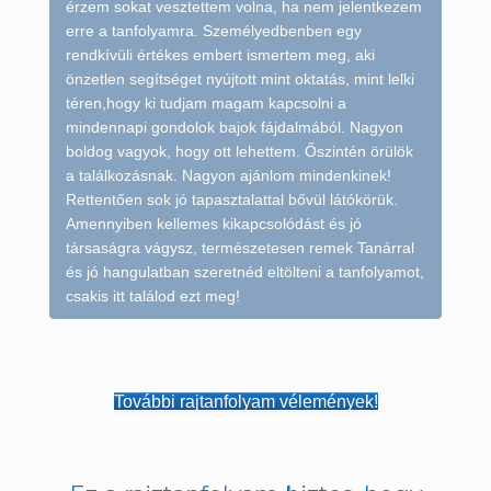
érzem sokat vesztettem volna, ha nem jelentkezem
erre a tanfolyamra. Személyedbenben egy
rendkívüli értékes embert ismertem meg, aki
önzetlen segítséget nyújtott mint oktatás, mint lelki
téren,hogy ki tudjam magam kapcsolni a
mindennapi gondolok bajok fájdalmából. Nagyon
boldog vagyok, hogy ott lehettem. Őszintén örülök
a találkozásnak. Nagyon ajánlom mindenkinek!
Rettentően sok jó tapasztalattal bővül látókörük.
Amennyiben kellemes kikapcsolódást és jó
társaságra vágysz, természetesen remek Tanárral
és jó hangulatban szeretnéd eltölteni a tanfolyamot,
csakis itt találod ezt meg!
További rajtanfolyam vélemények!