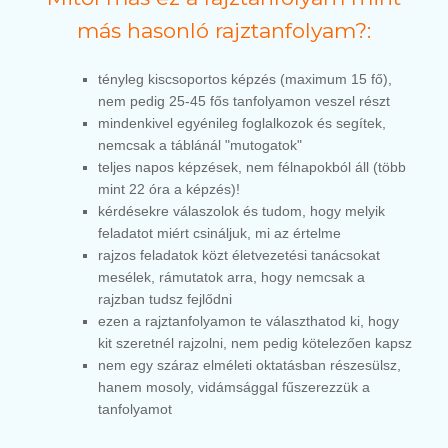
más hasonló rajztanfolyam?:
tényleg kiscsoportos képzés (maximum 15 fő),
nem pedig 25-45 fős tanfolyamon veszel részt
mindenkivel egyénileg foglalkozok és segítek,
nemcsak a táblánál "mutogatok"
teljes napos képzések, nem félnapokból áll (több
mint 22 óra a képzés)!
kérdésekre válaszolok és tudom, hogy melyik
feladatot miért csináljuk, mi az értelme
rajzos feladatok közt életvezetési tanácsokat
mesélek, rámutatok arra, hogy nemcsak a
rajzban tudsz fejlődni
ezen a rajztanfolyamon te választhatod ki, hogy
kit szeretnél rajzolni, nem pedig kötelezően kapsz
nem egy száraz elméleti oktatásban részesülsz,
hanem mosoly, vidámsággal fűszerezzük a
tanfolyamot