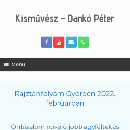
Skip
to
content
Kisművész - Dankó Péter
Menu
Rajztanfolyam Győrben 2022.
februárban
Önbizalom növelő jobb agyféltekés