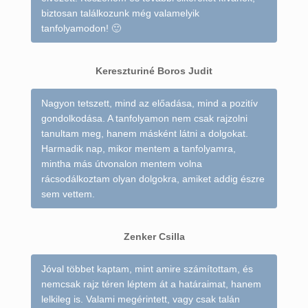
biztosan találkozunk még valamelyik
tanfolyamodon! 🙂
Kereszturiné Boros Judit
Nagyon tetszett, mind az előadása, mind a pozitív
gondolkodása. A tanfolyamon nem csak rajzolni
tanultam meg, hanem másként látni a dolgokat.
Harmadik nap, mikor mentem a tanfolyamra,
mintha más útvonalon mentem volna
rácsodálkoztam olyan dolgokra, amiket addig észre
sem vettem.
Zenker Csilla
Jóval többet kaptam, mint amire számítottam, és
nemcsak rajz téren léptem át a határaimat, hanem
lelkileg is. Valami megérintett, vagy csak talán