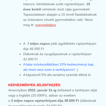
intenzív, felnőtteknek szóló rajztanfolyam.
15
éves kortól
vehetnek részt rajta gyermekek!
Tapasztalataim alapján a 15 évnél fiatalabbaknak
az önbizalom növelő gyermektábor való. Nézd
meg itt:
gyermektábor
A 3
teljes napos
jobb agyféltekés rajztanfolyam
díja 46.000 Ft
Diákoknak és nyugdíjasoknak a rajztanfolyam
42.000 Ft
A tatai művészellátóban 10% kedvezményt kap,
aki részt vesz ezen a tanfolyamon! :
)
A képzésről 0% áfa tartalmú számlát állítok ki.
KEDVEZMÉNYES JELENTKEZÉS:
Amennyiben
2022. január 31-ig
befizeted a tanfolyam díját
vagy a foglalót (20.000Ft), abban az esetben
a
3 teljes napos rajztanfolyam díja 38.000 Ft
(diákoknak
és nyugdíjasoknak pedig 34.000 Ft)