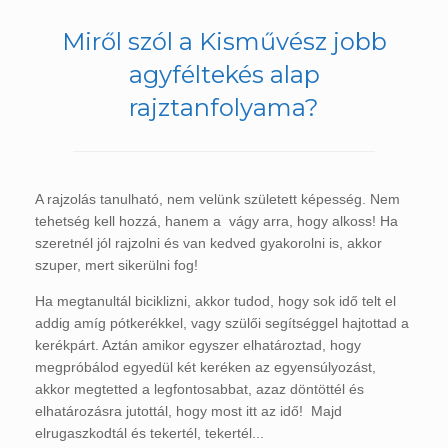
Miről szól a Kisművész jobb
agyféltekés alap
rajztanfolyama?
A rajzolás tanulható, nem velünk született képesség. Nem
tehetség kell hozzá, hanem a vágy arra, hogy alkoss! Ha
szeretnél jól rajzolni és van kedved gyakorolni is, akkor
szuper, mert sikerülni fog!
Ha megtanultál biciklizni, akkor tudod, hogy sok idő telt el
addig amíg pótkerékkel, vagy szülői segítséggel hajtottad a
kerékpárt. Aztán amikor egyszer elhatároztad, hogy
megpróbálod egyedül két keréken az egyensúlyozást,
akkor megtetted a legfontosabbat, azaz döntöttél és
elhatározásra jutottál, hogy most itt az idő! Majd
elrugaszkodtál és tekertél, tekertél...