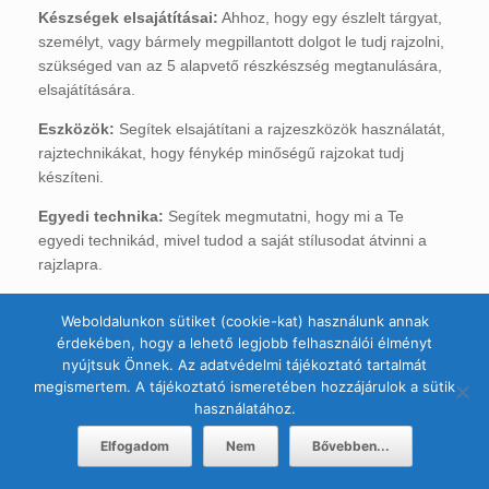
Készségek elsajátításai:
Ahhoz, hogy egy észlelt tárgyat,
személyt, vagy bármely megpillantott dolgot le tudj rajzolni,
szükséged van az 5 alapvető részkészség megtanulására,
elsajátítására.
Eszközök:
Segítek elsajátítani a rajzeszközök használatát,
rajztechnikákat, hogy fénykép minőségű rajzokat tudj
készíteni.
Egyedi technika:
Segítek megmutatni, hogy mi a Te
egyedi technikád, mivel tudod a saját stílusodat átvinni a
rajzlapra.
Weboldalunkon sütiket (cookie-kat) használunk annak
érdekében, hogy a lehető legjobb felhasználói élményt
nyújtsuk Önnek. Az adatvédelmi tájékoztató tartalmát
megismertem. A tájékoztató ismeretében hozzájárulok a sütik
használatához.
© 2012-2024, Kisművész - Dankó Péter
Elfogadom
Nem
Bővebben...
A
SiteOrigin
Theme