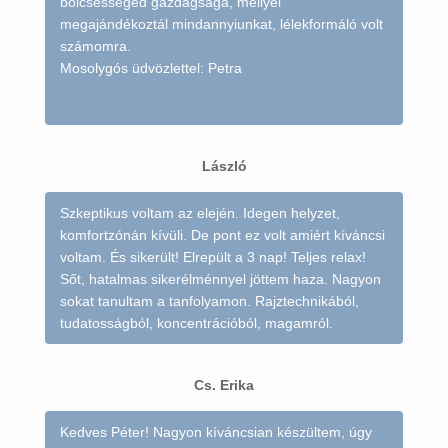
bölcsességed gazdagsága, mellyel
megajándékoztál mindannyiunkat, lélekformáló volt
számomra.
Mosolygós üdvözlettel: Petra
László
Szkeptikus voltam az elején. Idegen helyzet,
komfortzónán kívüli. De pont ez volt amiért kíváncsi
voltam. És sikerült! Elrepült a 3 nap! Teljes relax!
Sőt, hatalmas sikerélménnyel jöttem haza. Nagyon
sokat tanultam a tanfolyamon. Rajztechnikából,
tudatosságból, koncentrációból, magamról.
Cs. Erika
Kedves Péter! Nagyon kíváncsian készültem, úgy