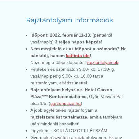
Rajztanfolyam Információk
Időpont: 2022. február 11-13.
(péntektől
vasárnapig)
3 teljes napos képzés
!
Nem megfelelő ez az időpont a számodra? Ne
bánkódj, hanem
kattints ide
!
Nézd meg a többi időpontot:
rajztanfolyamok
Pénteken és szombaton 9.00- kb. 17:30-ig,
vasárnap pedig 9.00- kb. 16.00 tart a
rajztanfolyam, ebédszünettel.
Rajztanfolyam helyszíne:
Hotel Garzon
Pláza**** Konferenciaterme,
Győr, Vasvá
ri Pál
utca 1/b
. (
garzonplaza.hu
)
A jobb agyféltekés rajztanfolyam
a
rajzfelszerelést tartalmazza
, amit a tanfolyam
után mindenki hazavihet!
Figyelem! : KORLÁTOZOTT LÉTSZÁM!
Gyermek részvétele a rajztanfolyamon: Ez egy