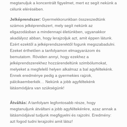
megtanuljuk a koncentrált figyelmet, mert ez segít nekünk a
célunk elérésében.
Jelképrendszer:
Gyermekkorunkban összeszedtünk
számos jelképrendszert, mely segít nekünk az
eligazodásban a mindennapi életünkben, ugyanakkor
akadályoz abban, hogy lerajzoljuk azt, amit éppen látunk.
Ezért ezektől a jelképrendszerektől fogunk megszabadulni.
Ezeket érthetően a tanfolyamon elmagyarázom és
bemutatom. Röviden annyi, hogy ezekhez a
jelképrendszerekhez hozzárendeltünk szimbólumokat,
melyeket a megfelelő helyen alkalmaz a bal agyféltekénk.
Ennek eredménye pedig a gyermekies rajzok,
pálcikaemberkék… Nekünk a jobb agyféltekénk
látásmódjára van szükségünk!
Átváltás:
A tanfolyam legfontosabb része, hogy
megtanuljunk átváltani a jobb agyféltekénkre, azaz annak a
látásmódjával tudjunk megfigyelni és rajzolni. Eredmény:
azt fogod tudni lerajzolni amit látsz!