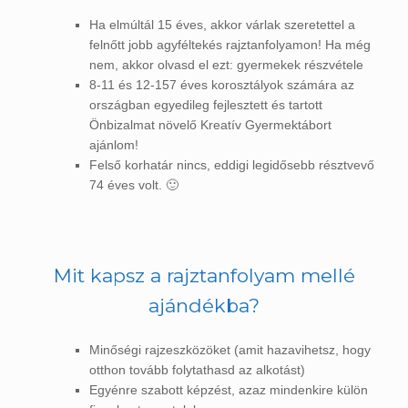
Ha elmúltál 15 éves, akkor várlak szeretettel a
felnőtt jobb agyféltekés rajztanfolyamon! Ha még
nem, akkor olvasd el ezt: gyermekek részvétele
8-11 és 12-157 éves korosztályok számára az
országban egyedileg fejlesztett és tartott
Önbizalmat növelő Kreatív Gyermektábort
ajánlom!
Felső korhatár nincs, eddigi legidősebb résztvevő
74 éves volt. 🙂
Mit kapsz a rajztanfolyam mellé
ajándékba?
Minőségi rajzeszközöket (amit hazavihetsz, hogy
otthon tovább folytathasd az alkotást)
Egyénre szabott képzést, azaz mindenkire külön