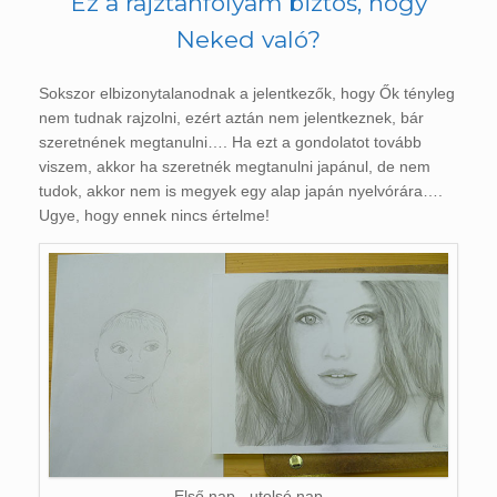
Ez a rajztanfolyam biztos, hogy
Neked való?
Sokszor elbizonytalanodnak a jelentkezők, hogy Ők tényleg
nem tudnak rajzolni, ezért aztán nem jelentkeznek, bár
szeretnének megtanulni…. Ha ezt a gondolatot tovább
viszem, akkor ha szeretnék megtanulni japánul, de nem
tudok, akkor nem is megyek egy alap japán nyelvórára….
Ugye, hogy ennek nincs értelme!
Első nap - utolsó nap