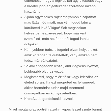
eldönthesd, hogy a logikus bal agyféltekédet vagy
a kreatív jobb agyféltekédet szeretnéd inkább
használni.
A jobb agyféltekés rajztanfolyamon elsajátított
más látásmód miatt, másként fogod látni a
körülötted lévő Világot! Sok megszokott
helyzetben észreveszed, hogy másként
szemléled, más nézőpontból fogod látni a
dolgokat.
Könnyebben tudsz elfogadni olyan helyzeteket,
amik korábban feldühítettek, vagy amiken nem
tudsz már változtatni.
Sokkal elfogadóbb leszel, ami kiegyensúlyozott,
boldogabb élethez vezet.
Megismered, hogy miért félsz vagy kritizálsz az
életed során. Ha ezt megérted és felismered,
akkor harmóniát tudsz majd teremteni
önmagadban és környezetedben.
Kreatívabb gondolataid lesznek.
Mivel megtanulsz portrét rajzolni, képes leszel szinte bármit