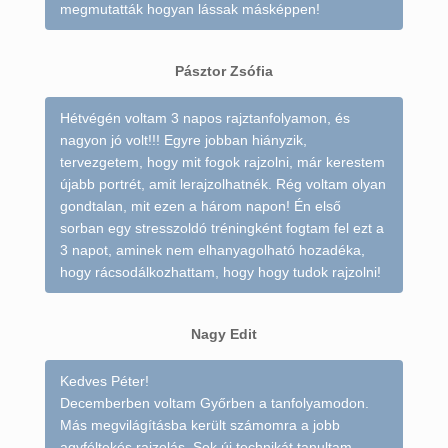
megmutatták hogyan lássak másképpen!
Pásztor Zsófia
Hétvégén voltam 3 napos rajztanfolyamon, és
nagyon jó volt!!! Egyre jobban hiányzik,
tervezgetem, hogy mit fogok rajzolni, már kerestem
újabb portrét, amit lerajzolhatnék. Rég voltam olyan
gondtalan, mit ezen a három napon! Én első
sorban egy stresszoldó tréningként fogtam fel ezt a
3 napot, aminek nem elhanyagolható hozadéka,
hogy rácsodálkozhattam, hogy hogy tudok rajzolni!
Nagy Edit
Kedves Péter!
Decemberben voltam Győrben a tanfolyamodon.
Más megvilágításba került számomra a jobb
agyféltekés rajzolás. Sok új technikát tanultam,