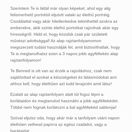
Szerintem Te is láttál már olyan képeket, ahol egy alig
felismerhető portrétól eljutott valaki az élethű portréig.
Csodálattal vagy akár hitetlenkedve tekinthettél azokra az
emberekre, akik szinte élethű portrékat rajzolnak akár egy
hírességről. Hidd el, hogy közülük csak pár született
művészi adottsággal! Az alap rajztanfolyamomon
megszerzett tudást használják fel, amit biztosíthatlak, hogy
Te is megtanulhatsz ezen a 3 napos jobb agyféltekés alap
rajztanfolyamon!
Te Benned is ott van az érzék a rajzoláshoz, csak nem
sajátítottad el azokat a készségeket és látásmódokat ami
ahhoz kell, hogy élethűen azt tudd lerajzolni amit látsz!
Ezalatt az alap rajztanfolyam alatt túl fogsz lépni a
korlátaidon és megtanulod használni a jobb agyféltekédet.
Többé nem fognak korlátozni a bal agyféltekéd sablonjai!
Szóval eljutsz oda, hogy akár már a tanfolyam utáni napon
élethűen vethesd papírra az egész családot, vagy a
barátaidat…