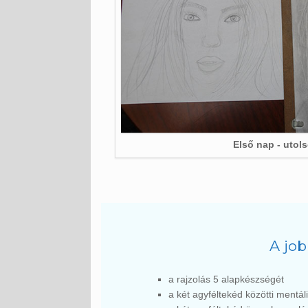
Első nap - utol
A job
a rajzolás 5 alapkészségét
a két agyféltekéd közötti mentáli