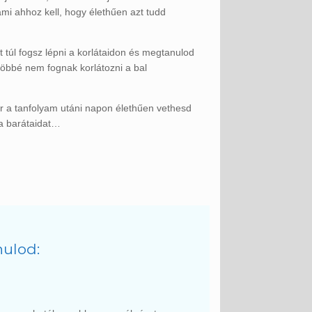
mi ahhoz kell, hogy élethűen azt tudd
tt túl fogsz lépni a korlátaidon és megtanulod
Többé nem fognak korlátozni a bal
ár a tanfolyam utáni napon élethűen vethesd
 a barátaidat…
nulod: