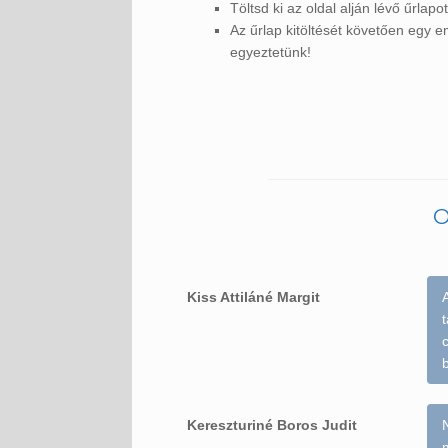
Töltsd ki az oldal alján lévő űrlapot
Az űrlap kitöltését követően egy 
egyeztetünk!
O
Kiss Attiláné Margit
t
c
Kereszturiné Boros Judit