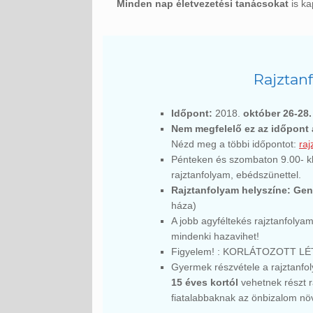
Minden nap életvezetési tanácsokat
is ka
Rajztan
Időpont:
2018.
október 26-28
Nem megfelelő ez az időpont
Nézd meg a többi időpontot:
raj
Pénteken és szombaton 9.00- kb.
rajztanfolyam, ebédszünettel.
Rajztanfolyam helyszíne:
Gen
háza)
A jobb agyféltekés rajztanfolya
mindenki hazavihet!
Figyelem! : KORLÁTOZOTT L
Gyermek részvétele a rajztanfol
15 éves kortól
vehetnek részt r
fiatalabbaknak az önbizalom nö