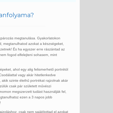
ztanfolyama?
rékpározás megtanulása. Gyakorlatokon
tod, megtanulhatod azokat a készségeket,
ezetnek! És ha egyszer erre rászántad az
nem fogod elfelejteni sohasem, mint
épeket, ahol egy alig felismerhető portrétól
. Csodálattal vagy akár hitetlenkedve
 akik szinte élethű portrékat rajzolnak akár
özülük csak pár született művészi
amomon megszerzett tudást használják fel,
megtanulhatsz ezen a 3 napos jobb
!
ajzoláshoz, csak nem sajátítottad el azokat