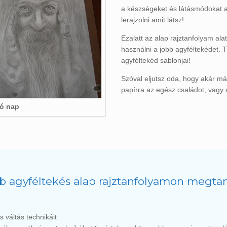
a készségeket és látásmódokat a
lerajzolni amit látsz!
Ezalatt az alap rajztanfolyam ala
használni a jobb agyféltekédet. 
agyféltekéd sablonjai!
Szóval eljutsz oda, hogy akár m
papírra az egész családot, vagy
só nap
b agyféltekés alap rajztanfolyamon megta
s váltás technikáit