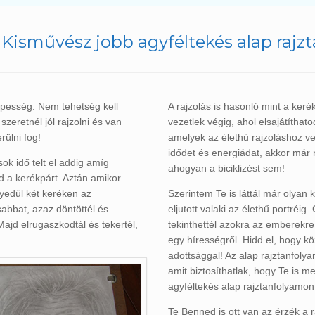
a Kisművész jobb agyféltekés alap raj
képesség. Nem tehetség kell
A rajzolás is hasonló mint a ke
zeretnél jól rajzolni és van
vezetlek végig, ahol elsajátítha
rülni fog!
amelyek az élethű rajzoláshoz v
idődet és energiádat, akkor már 
sok idő telt el addig amíg
ahogyan a biciklizést sem!
ad a kerékpárt. Aztán amikor
yedül két keréken az
Szerintem Te is láttál már olyan k
abbat, azaz döntöttél és
eljutott valaki az élethű portréig
 Majd elrugaszkodtál és tekertél,
tekinthettél azokra az emberekre,
egy hírességről. Hidd el, hogy k
adottsággal! Az alap rajztanfoly
amit biztosíthatlak, hogy Te is 
agyféltekés alap rajztanfolyamon
Te Benned is ott van az érzék a r