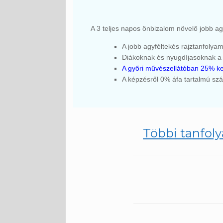
A 3 teljes napos önbizalom növelő jobb ag
A jobb agyféltekés rajztanfolyam
Diákoknak és nyugdíjasoknak a 
A győri művészellátóban 25% ke
A képzésről 0% áfa tartalmú száml
Többi tanfoly