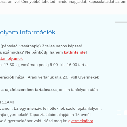
psz: amivel könnyebbé teheted mindennapjaidat, kapcsolataidat az emb
folyam Információk
.
(péntektől vasárnapig) 3 teljes napos képzés!
 a számodra? Ne bánkódj, hanem
kattints ide
!
ztanfolyamok
 17:30-ig, vasárnap pedig 9.00- kb. 16.00 tart a
erációk háza,
Aradi vértanúk útja 23. (volt Gyermekek
m
a rajzfelszerelést tartalmazza
, amit a tanfolyam után
ÉTSZÁM!
yamon: Ez egy intenzív, felnőtteknek szóló rajztanfolyam.
ajta gyermekek! Tapasztalataim alapján a 15 évnél
velő gyermektábor való. Nézd meg itt:
gyermektábor