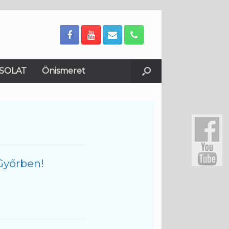
SOLAT
Önismeret
Győrben!