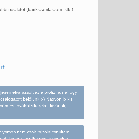
ábbi részletet (bankszámlaszám, stb.)
it
jesen elvarázsolt az a profizmus ahogy
őcsalogatott belőlünk!:-) Nagyon jó kis
önöm és további sikereket kívánok,
folyamon nem csak rajzolni tanultam
tanfolyamra, mintha más útvonalon