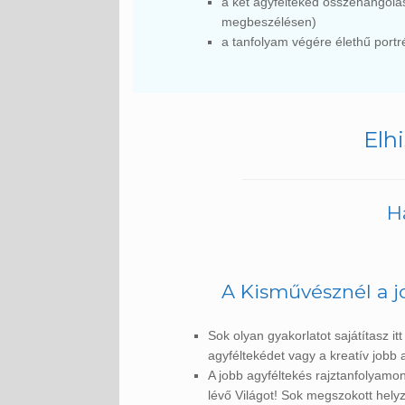
a két agyféltekéd összehangolá
megbeszélésen)
a tanfolyam végére élethű portr
Elh
H
A Kisművésznél a jo
Sok olyan gyakorlatot sajátítasz i
agyféltekédet vagy a kreatív jobb 
A jobb agyféltekés rajztanfolyamon
lévő Világot! Sok megszokott hel