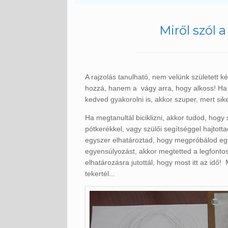
Miről szól 
A rajzolás tanulható, nem velünk született 
hozzá, hanem a vágy arra, hogy alkoss! Ha s
kedved gyakorolni is, akkor szuper, mert sike
Ha megtanultál biciklizni, akkor tudod, hogy 
pótkerékkel, vagy szülői segítséggel hajtott
egyszer elhatároztad, hogy megpróbálod eg
egyensúlyozást, akkor megtetted a legfontos
elhatározásra jutottál, hogy most itt az idő!
tekertél...