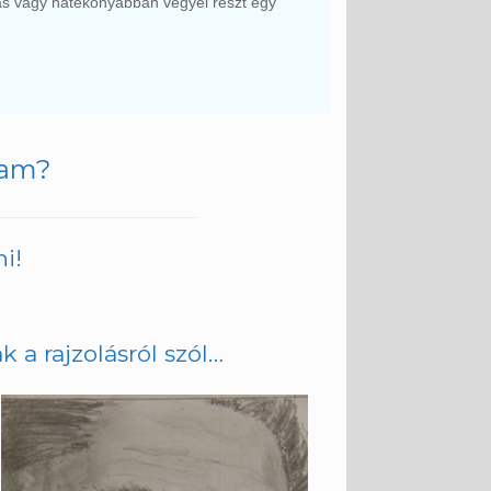
ás vagy hatékonyabban vegyél részt egy
yam?
i!
 a rajzolásról szól…