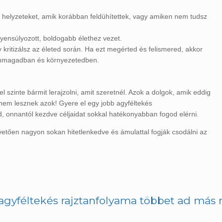
 helyzeteket, amik korábban feldühítettek, vagy amiken nem tudsz
gyensúlyozott, boldogabb élethez vezet.
kritizálsz az életed során. Ha ezt megérted és felismered, akkor
önmagadban és környezetedben.
el szinte bármit lerajzolni, amit szeretnél. Azok a dolgok, amik eddig
 nem lesznek azok! Gyere el egy jobb agyféltekés
, onnantól kezdve céljaidat sokkal hatékonyabban fogod elérni.
övetően nagyon sokan hitetlenkedve és ámulattal fogják csodálni az
agyféltekés rajztanfolyama többet ad más r