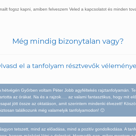
emailt fogsz kapni, amiben felveszem Veled a kapcsolatot és minden tov
Még mindig bizonytalan vagy?
lvasd el a tanfolyam résztvevők véleménye
A hétvégén Győrben voltam Péter Jobb agyféltekés rajztanfolyamán. Tel
artotta az órákat. Na és a rajzok..... az valami fantasztikus, hogy mit el
sapat jött össze az oktatáson, amit szerintem mindenki élvezett! Kösz
biztosan találkozunk még valamelyik tanfolyamodon! 🙂
Nagyon tetszett, mind az előadása, mind a pozitív gondolkodása. A tan
meg, hanem másként látni a dolgokat. Harmadik nap, mikor mentem a 