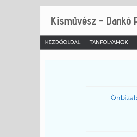
Skip
to
Kisművész - Dankó 
content
KEZDŐOLDAL
TANFOLYAMOK
Önbizal