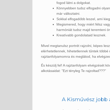
fogod látni a dolgokat.
Könnyebben tudsz elfogadni olyan
már változtatni.
Sokkal elfogadóbb leszel, ami kie
Megismered, hogy miért félsz vagy 
harmóniát tudsz majd teremteni 
Kreatívabb gondolataid lesznek.
Mivel megtanulsz portrét rajzolni, képes lesz
elérhetetlennek, hihetetlennek tűntek többé
rajztanfolyamomra és meglátod, ha elvégzed
És készülj fel! A rajztanfolyam elvégzését k
alkotásaidat: ”Ezt tényleg Te rajzoltad???”
A Kisművész jobb 