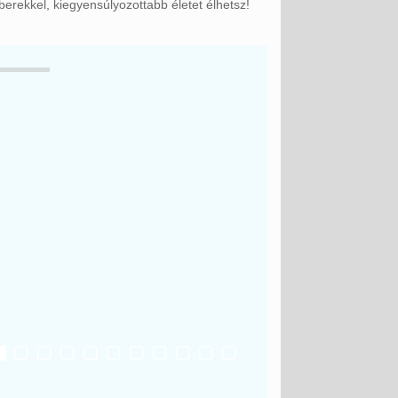
erekkel, kiegyensúlyozottabb életet élhetsz!