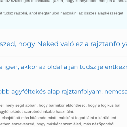
sához szükséges technikákat (azért, hogy könnyebben menjen a tanul
ét tudsz rajzolni, ahol megtanulod használni az összes alapkészséget
iszed, hogy Neked való ez a rajztanfol
a igen, akkor az oldal alján tudsz jelentkezn
bb agyféltekés alap rajztanfolyam, nemcsak
tt el, mely segít abban, hogy bármikor eldönthesd, hogy a logikus bal
agyféltekédet szeretnéd inkább használni.
 elsajátított más látásmód miatt, másként fogod látni a körülötted
yzetben észreveszed, hogy másként szemléled, más nézőpontból