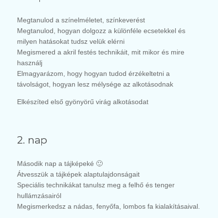
Megtanulod a színelméletet, színkeverést
Megtanulod, hogyan dolgozz a különféle ecsetekkel és
milyen hatásokat tudsz velük elérni
Megismered a akril festés technikáit, mit mikor és mire
használj
Elmagyarázom, hogy hogyan tudod érzékeltetni a
távolságot, hogyan lesz mélysége az alkotásodnak
Elkészíted első gyönyörű virág alkotásodat
2. nap
Második nap a tájképeké 🙂
Átvesszük a tájképek alaptulajdonságait
Speciális technikákat tanulsz meg a felhő és tenger
hullámzásairól
Megismerkedsz a nádas, fenyőfa, lombos fa kialakításaival.