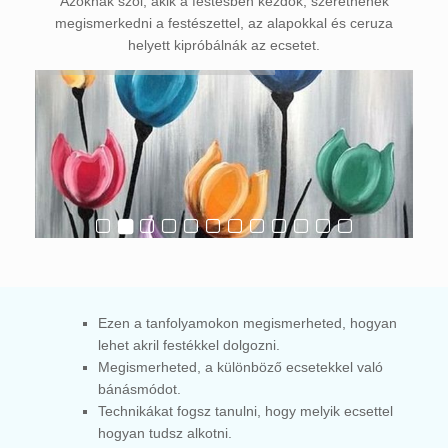
Azoknak szól, akik a festésben kezdők, szeretnének
megismerkedni a festészettel, az alapokkal és ceruza
helyett kipróbálnák az ecsetet.
Ezen a tanfolyamokon megismerheted, hogyan
lehet akril festékkel dolgozni.
Megismerheted, a különböző ecsetekkel való
bánásmódot.
Technikákat fogsz tanulni, hogy melyik ecsettel
hogyan tudsz alkotni.