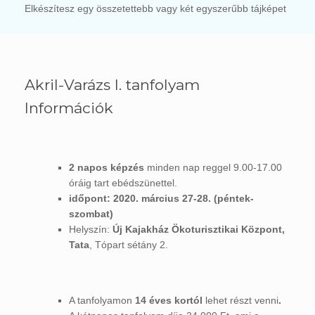
Elkészítesz egy összetettebb vagy két egyszerűbb tájképet
Akril-Varázs I. tanfolyam
Információk
2 napos képzés
minden nap reggel 9.00-17.00
óráig tart ebédszünettel.
időpont: 2020. március 27-28. (péntek-
szombat)
Helyszín:
Új Kajakház Ökoturisztikai Központ,
Tata
, Tópart sétány 2.
A tanfolyamon
14 éves kortól
lehet részt venni
.