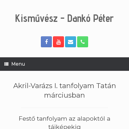
Skip
to
content
Kisművész - Dankó Péter
Menu
Akril-Varázs I. tanfolyam Tatán
márciusban
Festő tanfolyam az alapoktól a
tájképekig