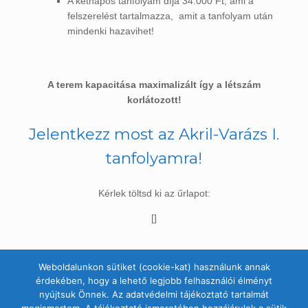
A kétnapos tanfolyam díja 34.000 Ft, ami a
felszerelést tartalmazza, amit a tanfolyam után
mindenki hazavihet!
A terem kapacitása maximalizált így a létszám
korlátozott!
Jelentkezz most az Akril-Varázs I.
tanfolyamra!
Kérlek töltsd ki az űrlapot:
[]
Weboldalunkon sütiket (cookie-kat) használunk annak
érdekében, hogy a lehető legjobb felhasználói élményt
nyújtsuk Önnek. Az adatvédelmi tájékoztató tartalmát