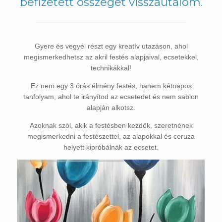
befizetett összeget visszautalom.
Gyere és vegyél részt egy kreatív utazáson, ahol
megismerkedhetsz az akril festés alapjaival, ecsetekkel,
technikákkal!
Ez nem egy 3 órás élmény festés, hanem kétnapos
tanfolyam, ahol te irányítod az ecsetedet és nem sablon
alapján alkotsz.
Azoknak szól, akik a festésben kezdők, szeretnének
megismerkedni a festészettel, az alapokkal és ceruza
helyett kipróbálnák az ecsetet.