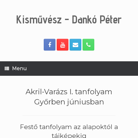
Skip
to
content
Kisművész - Dankó Péter
Menu
Akril-Varázs I. tanfolyam
Győrben júniusban
Festő tanfolyam az alapoktól a
tájképekig