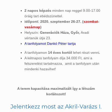
2 napos képzés
minden nap reggel 9.00-17.00
óráig tart ebédszünettel.
időpont: 2020. szeptember 26-27. (
szombat-
vasárnap
)
Helyszín:
Generációk Háza, Győr,
Aradi
vértanúk útja 23.
A tanfolyamot Dankó Péter tartja
A tanfolyamon
14 éves kortól
lehet részt venni
.
A kétnapos tanfolyam díja 34.000 Ft, ami a
felszerelést tartalmazza, amit a tanfolyam után
mindenki hazavihet!
A terem kapacitása maximalizált így a létszám
korlátozott!
Jelentkezz most az Akril-Varázs I.