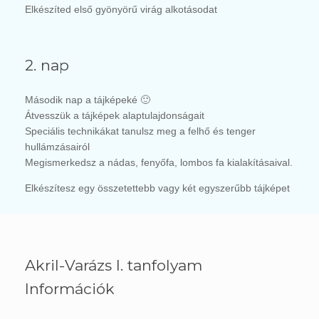
Elkészíted első gyönyörű virág alkotásodat
2. nap
Második nap a tájképeké 🙂
Átvesszük a tájképek alaptulajdonságait
Speciális technikákat tanulsz meg a felhő és tenger
hullámzásairól
Megismerkedsz a nádas, fenyőfa, lombos fa kialakításaival.
Elkészítesz egy összetettebb vagy két egyszerűbb tájképet
Akril-Varázs I. tanfolyam
Információk