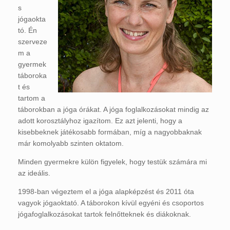
s
jógaokta
tó. Én
szerveze
m a
gyermek
táboroka
t és
tartom a
táborokban a jóga órákat. A jóga foglalkozásokat mindig az
adott korosztályhoz igazítom. Ez azt jelenti, hogy a
kisebbeknek játékosabb formában, míg a nagyobbaknak
már komolyabb szinten oktatom.
Minden gyermekre külön figyelek, hogy testük számára mi
az ideális.
1998-ban végeztem el a jóga alapképzést és 2011 óta
vagyok jógaoktató. A táborokon kívül egyéni és csoportos
jógafoglalkozásokat tartok felnőtteknek és diákoknak.