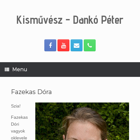
Skip
to
content
Kisművész - Dankó Péter
Menu
Fazekas Dóra
Szia!
Fazekas
Dóri
vagyok
oklevele